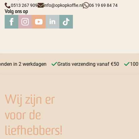
0513 267 909
info@opkopkoffie.nl
06 19 69 84 74
Volg ons op
onden in 2 werkdagen
Gratis verzending vanaf €50
100%
Wij zijn er
voor de
liefhebbers!