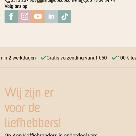
0513 267 909
info@opkopkoffie.nl
06 19 69 84 74
Volg ons op
 in 2 werkdagen
Gratis verzending vanaf €50
100% tevr
Wij zijn er
voor de
liefhebbers!
Op Kop Koffiebranders is onderdeel van: