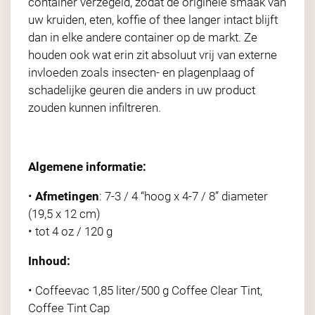
container verzegeld, zodat de originele smaak van
uw kruiden, eten, koffie of thee langer intact blijft
dan in elke andere container op de markt. Ze
houden ook wat erin zit absoluut vrij van externe
invloeden zoals insecten- en plagenplaag of
schadelijke geuren die anders in uw product
zouden kunnen infiltreren.
Algemene informatie:
•
Afmetingen
: 7-3 / 4 “hoog x 4-7 / 8” diameter
(19,5 x 12 cm)
• tot 4 oz / 120 g
Inhoud:
• Coffeevac 1,85 liter/500 g Coffee Clear Tint,
Coffee Tint Cap