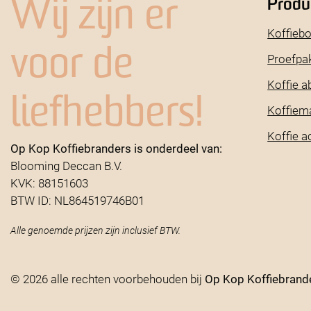
Produ
Wij zijn er
Koffieb
voor de
Proefpa
Koffie 
liefhebbers!
Koffiem
Koffie a
Op Kop Koffiebranders is onderdeel van:
Blooming Deccan B.V.
KVK: 88151603
BTW ID: NL864519746B01
Alle genoemde prijzen zijn inclusief BTW.
© 2026 alle rechten voorbehouden bij
Op Kop Koffiebrand