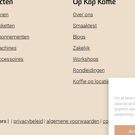
cten
Op Kop Koffie
onen
Over ons
kketten
Smaaktest
abonnementen
Blogs
achines
Zakelijk
ccessoires
Workshops
Rondleidingen
Koffie op locatie
Om de beste e
apparaat op t
gegevens zoals
toestemming i
ers |
|
privacybeleid
|
algemene voorwaarden
|
cookie statem
Acc