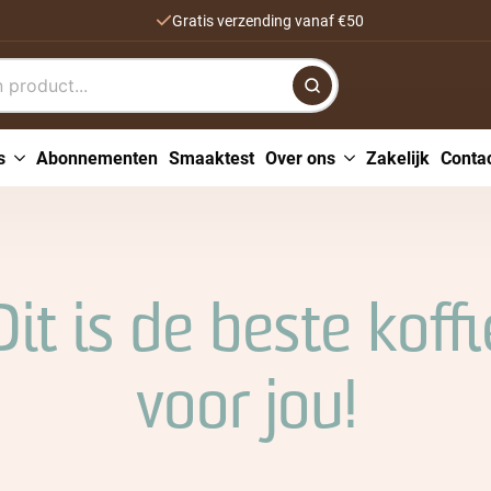
Gratis verzending vanaf €50
s
Abonnementen
Smaaktest
Over ons
Zakelijk
Conta
Dit is de beste koffi
voor jou!