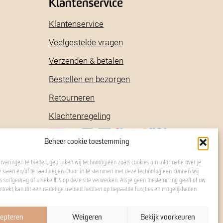
Klantenservice
Klantenservice
Veelgestelde vragen
Verzenden & betalen
Bestellen en bezorgen
Retourneren
Klachtenregeling
Beheer cookie toestemming
rvaringen te bieden, gebruiken wij technologieën zoals cookies om informatie over je
e slaan en/of te raadplegen. Door in te stemmen met deze technologieën kunnen wij
 surfgedrag of unieke ID's op deze site verwerken. Als je geen toestemming geeft of uw
ntrekt, kan dit een nadelige invloed hebben op bepaalde functies en mogelijkheden.
ent
epteren
Weigeren
Bekijk voorkeuren