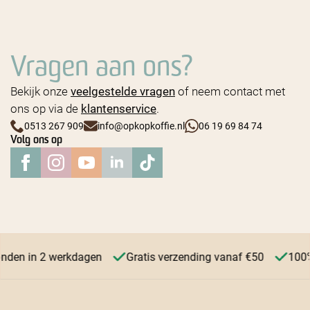
Vragen aan ons?
Bekijk onze
veelgestelde vragen
of neem contact met
ons op via de
klantenservice
.
0513 267 909
info@opkopkoffie.nl
06 19 69 84 74
Volg ons op
onden in 2 werkdagen
Gratis verzending vanaf €50
100%