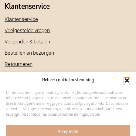
Klantenservice
Klantenservice
Veelgestelde vragen
Verzenden & betalen
Bestellen en bezorgen
Retourneren
Klachtenregeling
Beheer cookie toestemming
Om de beste ervaringen te bieden, gebruiken wij technologieën zoals cookies om
informatie over je apparaat op te slaan en/of te raadplegen. Door in te stemmen met
deze technologieën kunnen wij gegevens zoals surfgedrag of unieke ID's op deze site
© 2026 alle rechten voorbehouden bij
Op Kop
verwerken. Als je geen toestemming geeft of uw toestemming intrekt, kan dit een
Koffiebranders |
|
privacybeleid
|
algemene
nadelige invloed hebben op bepaalde functies en mogelijkheden.
voorwaarden
|
cookie statement
Accepteren