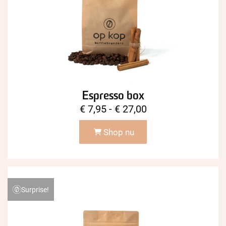
Espresso box
Prijsklasse:
€
7,95
-
€
27,00
€ 7,95
Shop nu
tot
€ 27,00
Surprise!