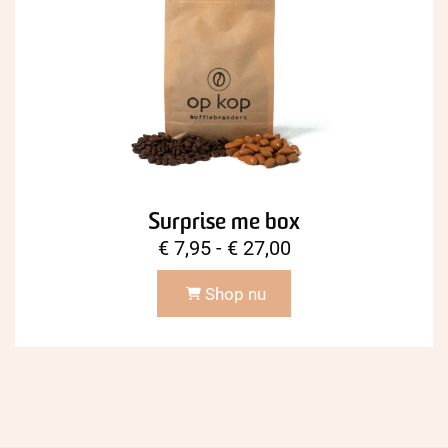
Surprise me box
Prijsklasse:
€
7,95
-
€
27,00
€ 7,95
Shop nu
tot
€ 27,00