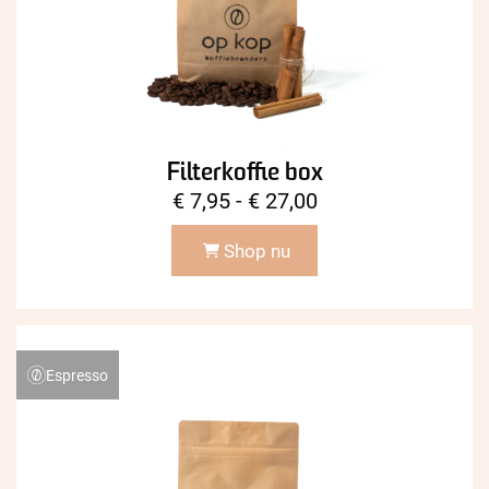
Filterkoffie box
Prijsklasse:
€
7,95
-
€
27,00
€ 7,95
Shop nu
tot
€ 27,00
Espresso