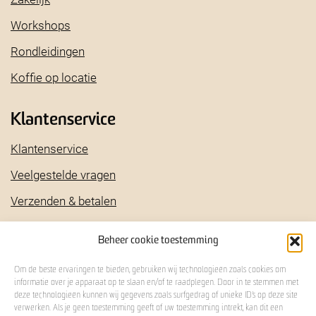
Workshops
Rondleidingen
Koffie op locatie
Klantenservice
Klantenservice
Veelgestelde vragen
Verzenden & betalen
Bestellen en bezorgen
Beheer cookie toestemming
Retourneren
Om de beste ervaringen te bieden, gebruiken wij technologieën zoals cookies om
Klachtenregeling
informatie over je apparaat op te slaan en/of te raadplegen. Door in te stemmen met
deze technologieën kunnen wij gegevens zoals surfgedrag of unieke ID's op deze site
verwerken. Als je geen toestemming geeft of uw toestemming intrekt, kan dit een