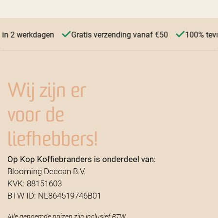
in 2 werkdagen
Gratis verzending vanaf €50
100% tevre
Wij zijn er
voor de
liefhebbers!
Op Kop Koffiebranders is onderdeel van:
Blooming Deccan B.V.
KVK: 88151603
BTW ID: NL864519746B01
Alle genoemde prijzen zijn inclusief BTW.