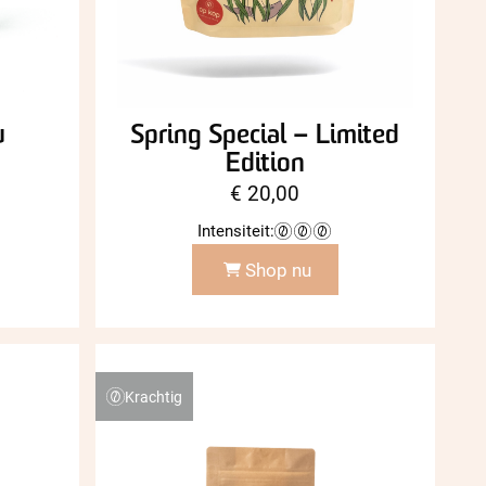
u
Spring Special – Limited
Edition
ijsklasse:
€
20,00
7,95
Intensiteit:
t
27,00
Shop nu
Krachtig