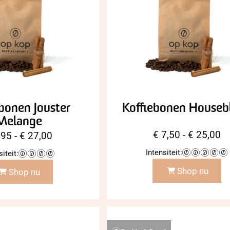
bonen Jouster
Koffiebonen Houseb
Melange
Pr
€
7,50
-
€
25,00
Prijsklasse:
,95
-
€
27,00
€ 
€ 7,95
Intensiteit:
siteit:
to
tot
Shop nu
Shop nu
€ 
€ 27,00