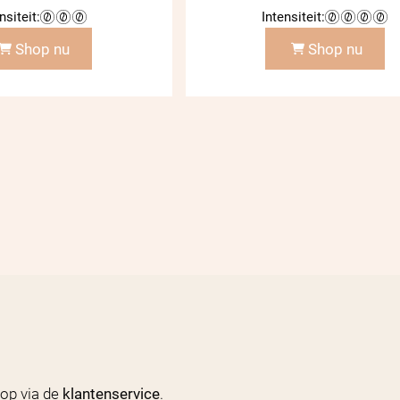
€ 7,95
€ 
nsiteit:
Intensiteit:
tot
to
Shop nu
Shop nu
€ 27,00
€ 
op via de
klantenservice
.