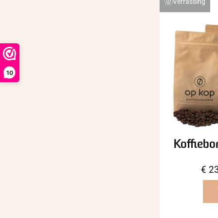
Verrassing
10
Koffiebo
€
23