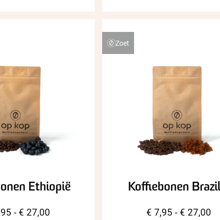
Zoet
bonen Ethiopië
Koffiebonen Brazil
Prijsklasse:
Pr
,95
-
€
27,00
€
7,95
-
€
27,00