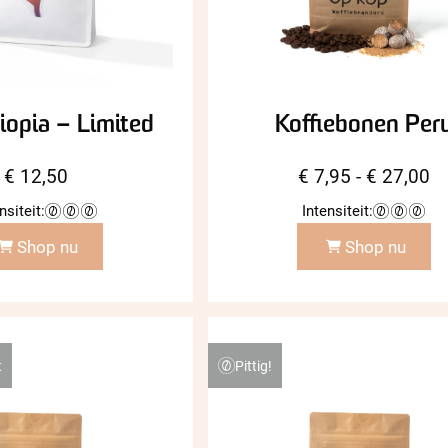
hiopia – Limited
Koffiebonen Per
Pr
€
12,50
€
7,95
-
€
27,00
€ 
nsiteit:
Intensiteit:
to
Shop nu
Shop nu
€ 
Pittig!
t