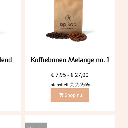
lend
Koffiebonen Melange no. 1
ijsklasse:
Prijsklasse:
€
7,95
-
€
27,00
7,50
€ 7,95
Intensiteit:
t
tot
Shop nu
25,00
€ 27,00