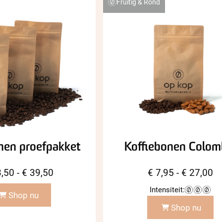
Fruitig & Rond
nen proefpakket
Koffiebonen Colom
Prijsklasse:
Pr
,50
-
€
39,50
€
7,95
-
€
27,00
€ 23,50
€ 
Intensiteit:
Shop nu
tot
to
Shop nu
€ 39,50
€ 