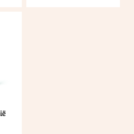
ië
ijsklasse: