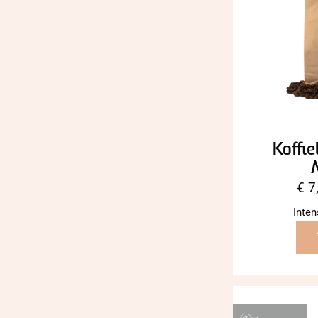
Koffie
€
7
Inten