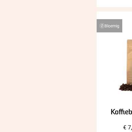
Bloemig
Koffie
€
7