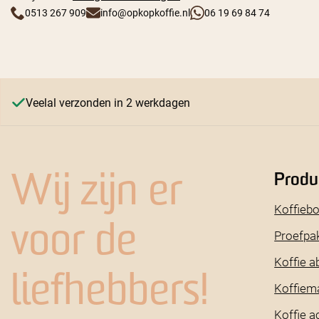
0513 267 909
info@opkopkoffie.nl
06 19 69 84 74
Veelal verzonden in 2 werkdagen
Produ
Wij zijn er
Koffieb
voor de
Proefpa
Koffie 
liefhebbers!
Koffiem
Koffie a