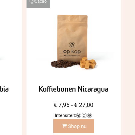
Cacao
bia
Koffiebonen Nicaragua
ijsklasse:
Prijsklasse:
€
7,95
-
€
27,00
7,95
€ 7,95
Intensiteit:
t
tot
Shop nu
27,00
€ 27,00