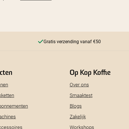
Gratis verzending vanaf €50
cten
Op Kop Koffie
onen
Over ons
kketten
Smaaktest
abonnementen
Blogs
achines
Zakelijk
ccessoires
Workshops